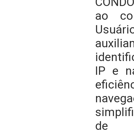
CONDO
ao co
Usuá
aux
identi
IP e n
efici
navega
simplif
de 