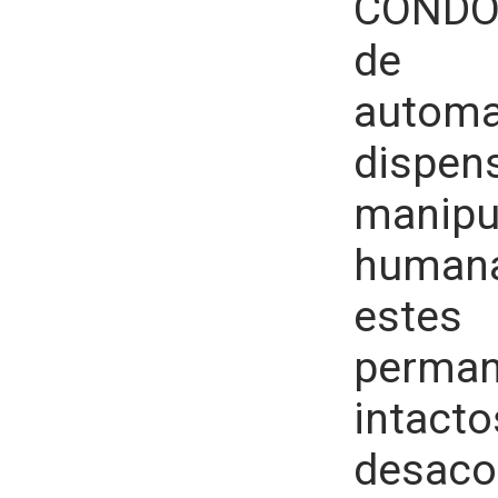
CONDO
de
automa
dispen
manipu
human
est
perma
inta
desaco