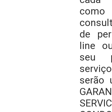
como
consul
de per
line 
seu p
serviço
serão u
GARAN
SERVI