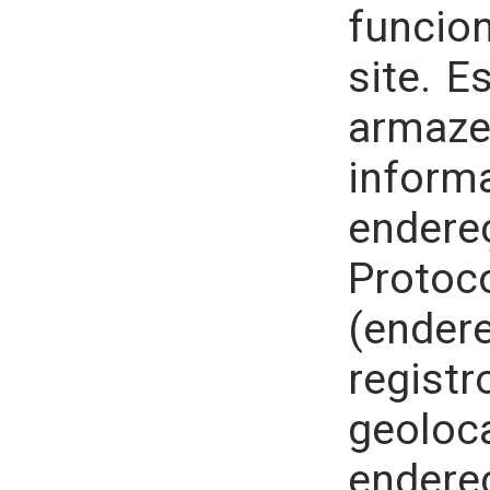
funci
site. E
armaze
infor
end
Protoco
(end
regist
geolo
endere