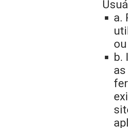
Usuá
a.
uti
ou
b.
as
fe
ex
si
apl