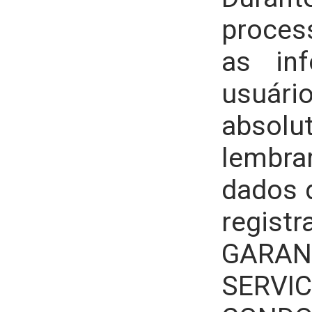
proce
as in
usuár
abso
lemb
dados 
regis
GARAN
SERVI