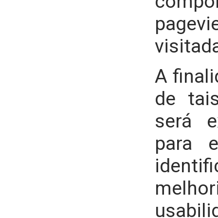
compo
pagevi
visitad
A final
de tai
será e
para e
ident
mel
usabi