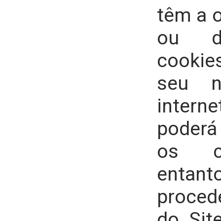
têm a o
ou de
cookie
seu n
intern
poderá
os c
entan
procede
do Sit