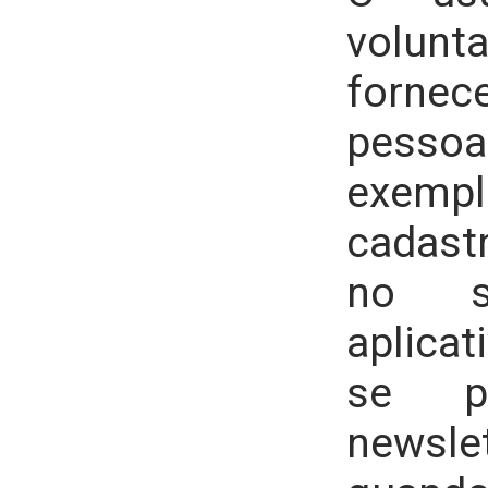
volunt
fornec
pessoa
exempl
cadastr
no s
aplicat
se pa
news