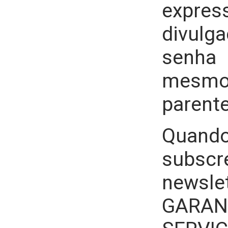
expre
divul
senha 
mesmo
parente
Quand
subs
news
GARAN