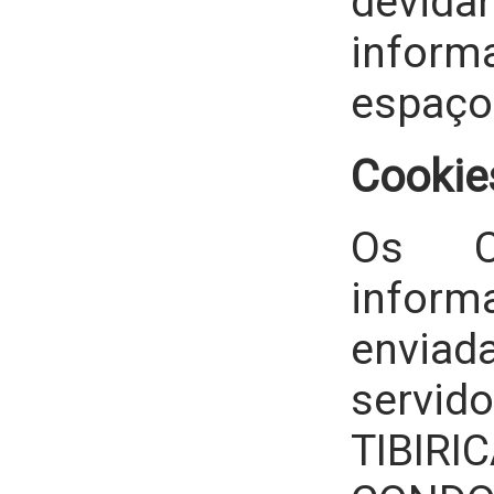
devida
infor
espaço
Cookie
Os C
inform
envi
servid
TIBIR