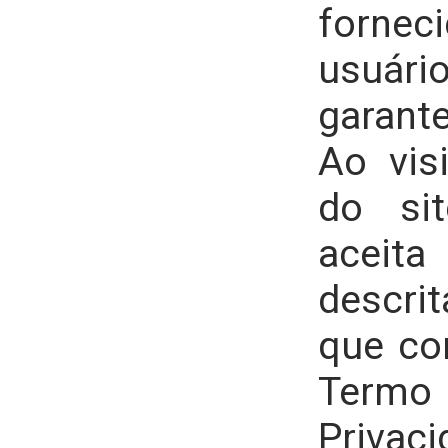
forne
usuár
garante
Ao visi
do sit
aceita
descri
que c
Te
Priva