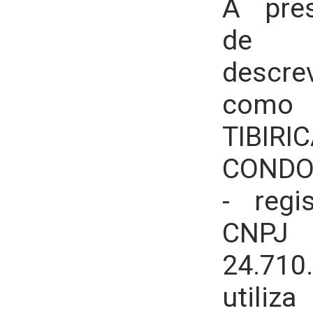
A pres
de P
descr
com
TIBIR
CONDO
- regi
CNPJ
24.710
utili