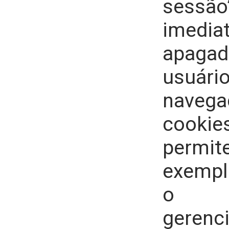
sessã
imedia
apaga
usuári
nave
cooki
perm
exempl
o a
geren