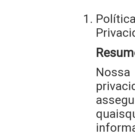
Política 
bem com
Polític
nosso site
Privac
Resum
Nossa
privac
asse
quaisq
inform