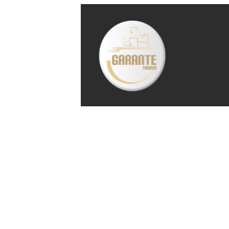
Garante 
Privaci
Encont
informaç