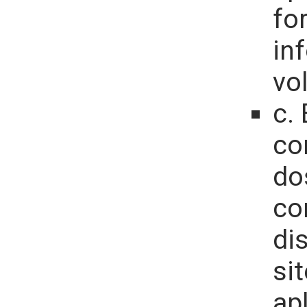
fo
in
vo
c.
co
do
co
di
si
apl