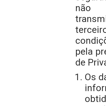
não
tran
terceir
condiç
pela pr
de Priv
Os d
info
obti