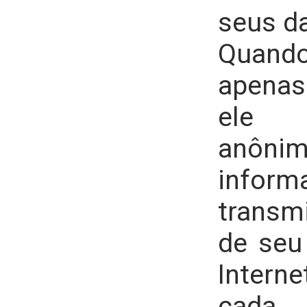
seus d
Quand
apenas 
ele 
anôn
inform
transm
de seu
Intern
cada 