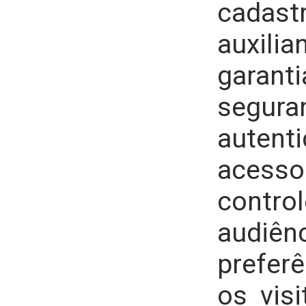
cadast
auxi
gar
seg
auten
acess
contro
audi
prefer
os visi