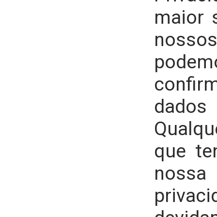
maior 
nosso
podemo
conf
dados 
Qualqu
que te
nossa
priva