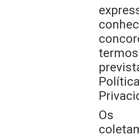
expres
con
conco
termos
previ
Pol
Privaci
Os d
coleta