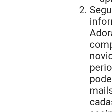
Segu
info
Ado
comp
novi
peri
pode
mail
cada