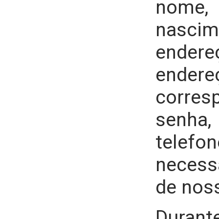
nome
nasci
endere
end
corres
senha
telefon
necess
de nos
Duran