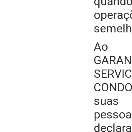
quand
operaç
semelh
Ao f
GARAN
SERVI
CONDO
suas 
pessoa
declara