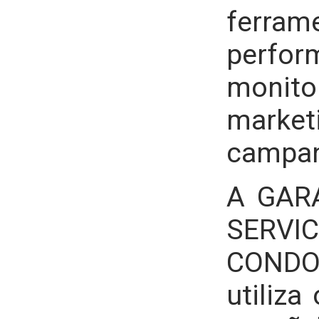
ferram
perf
monit
mar
campan
A
GARA
SERVI
CONDO
utiliza