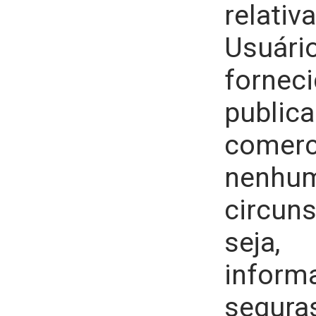
rela
Usuári
forneci
publ
comerc
nenhu
circun
sej
inform
segur