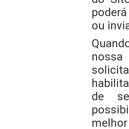
poderá
ou invi
Quando
noss
soli
habilit
de se
possi
melhor