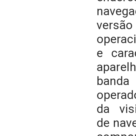
navega
versã
operac
e cara
apare
banda 
operad
da vis
de nave