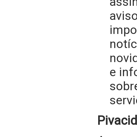
assi
avis
impo
notíc
novi
e in
sobr
servi
Pivaci