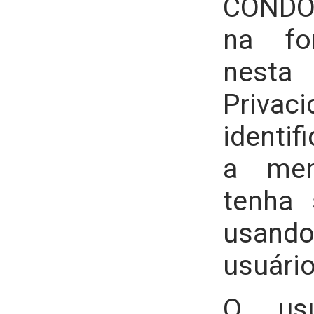
CONDO
na fo
nesta
Priva
identif
a men
tenha 
usando
usuário
O usu